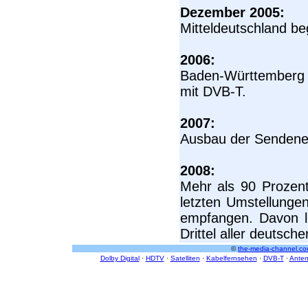
Dezember 2005:
Mitteldeutschland beg
2006:
Baden-Württemberg 
mit DVB-T.
2007:
Ausbau der Sendenetz
2008:
Mehr als 90 Prozen
letzten Umstellung
empfangen. Davon l
Drittel aller deutsch
©
the-media-channel.co
Dolby Digital
·
HDTV
·
Satelliten
·
Kabelfernsehen
·
DVB-T
·
Ante