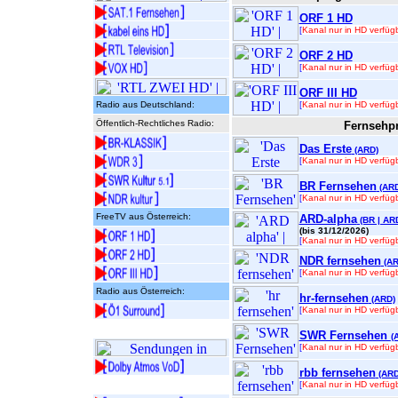
ORF 1 HD
[
Kanal nur in HD
verfüg
ORF 2 HD
[
Kanal nur in HD
verfüg
ORF III HD
Radio aus Deutschland:
[
Kanal nur in HD
verfüg
Öffentlich-Rechtliches Radio:
Fernsehpr
Das Erste
(ARD)
[
Kanal nur in HD
verfüg
BR Fernsehen
(ARD
[
Kanal nur in HD
verfüg
FreeTV aus Österreich:
ARD-alpha
(BR | AR
(bis 31/12/2026)
[
Kanal nur in HD
verfüg
NDR fernsehen
(AR
[
Kanal nur in HD
verfüg
Radio aus Österreich:
hr-fernsehen
(ARD)
[
Kanal nur in HD
verfüg
SWR Fernsehen
(
[
Kanal nur in HD
verfüg
rbb fernsehen
(ARD
[
Kanal nur in HD
verfüg