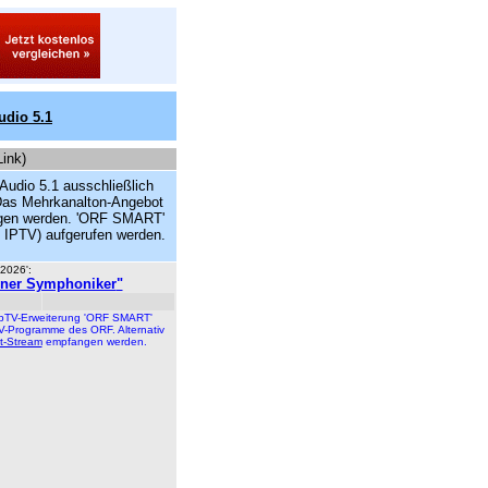
udio 5.1
Link)
 Audio 5.1 ausschließlich
Das Mehrkanalton-Angebot
angen werden. 'ORF SMART'
d IPTV) aufgerufen werden.
 2026':
ener Symphoniker
"
HbbTV-Erweiterung 'ORF SMART'
V-Programme des ORF. Alternativ
et-Stream
empfangen werden.