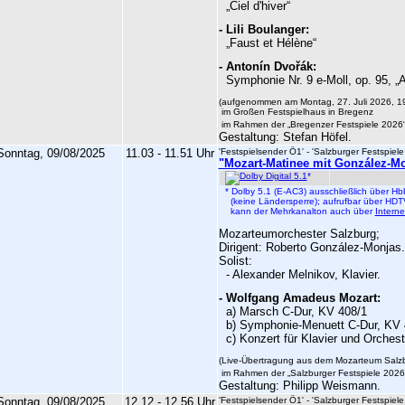
„
Ciel d'hiver
“
-
Lili Boulanger
:
„
Faust et Hélène
“
-
Antonín Dvořák:
Symphonie Nr. 9 e-Moll, op. 95,
„
A
(aufgenommen am Montag, 27. Juli 2026, 1
im
Großen Festspielhaus in Bregenz
im Rahmen der
„
Bregenzer Fest
spiele
2026
Gestaltung: Stefan Höfel.
Sonntag, 09/08/2025
11.03 - 11.51 Uhr
'Festspielsender Ö1' - 'Salzburger Festspiele 2
"Mozart-Matinee mit González-M
*
* Dolby 5.1 (E-AC3) ausschließlich über 
(keine Ländersperre); aufrufbar über HDT
kann der Mehrkanalton auch über
Intern
Mozarteumorchester Salzburg
;
Dirigent:
Roberto González-Monjas
.
Solist:
-
Alexander Melnikov, Klavier.
-
Wolfgang Amadeus Mozart:
a)
Marsch C-Dur, KV 408/1
b)
Symphonie-Menuett C-Dur, KV 
c)
Konzert für Klavier und Orches
(Live-
Übertragung aus dem Mozarteum Salz
im
Rahmen der
„
Salzburger
Festspiele 2026
Gestaltung: Philipp Weismann.
Sonntag, 09/08/2025
12.12 - 12.56 Uhr
'Festspielsender Ö1' - 'Salzburger Festspiele 2