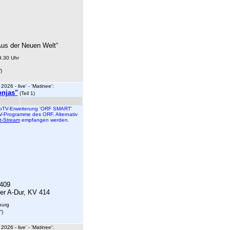
us der Neuen Welt
“
9.30 Uhr
“)
026 - live' - 'Matinee':
onjas"
(Teil 1)
HbbTV-Erweiterung 'ORF SMART'
V-Programme des ORF. Alternativ
et-Stream
empfangen werden.
409
ter A-Dur, KV 414
burg
“
)
026 - live' - 'Matinee':