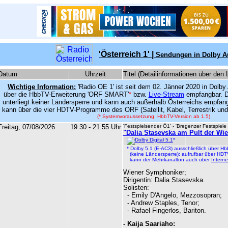
'Österreich 1' |
Sendungen in Dolby A
Datum
Uhrzeit
Titel (Detailinformationen über den 
Wichtige Information:
'Radio OE 1' ist seit dem 02. Jänner 2020 in Dolby
über die HbbTV-Erweiterung 'ORF SMART'
*
bzw.
Live-Stream
empfangbar
. 
unterliegt keiner Ländersperre und kann auch außerhalb Österreichs empf
kann über die vier HDTV-Programme des ORF (Satellit, Kabel, Terrestrik un
(* Systemvoraussetzung: HbbTV-Version ab 1.5)
Freitag, 07/08/2026
19.30 - 21.55 Uhr
'Festspielsender Ö1' - 'Bregenzer Festspiele
"Dalia Stasevska am Pult der Wi
*
* Dolby 5.1 (E-AC3) ausschließlich über 
(keine Ländersperre); aufrufbar über HDT
kann der Mehrkanalton auch über
Intern
Wiener Symphoniker;
Dirigentin:
Dalia Stasevska
.
Solisten:
-
Emily D'Angelo, Mezzosopran;
- Andrew Staples, Tenor;
- Rafael Fingerlos, Bariton.
-
Kaija Saariaho
: