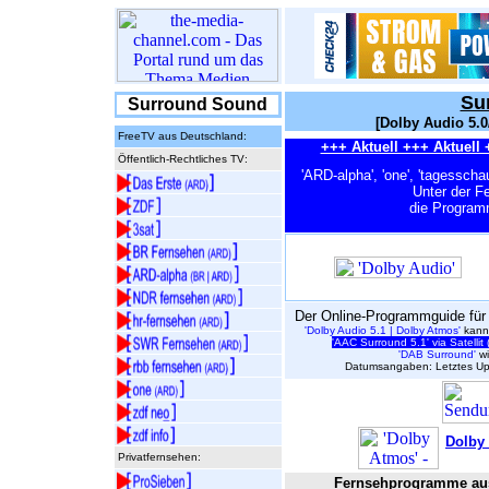
Su
Surround Sound
[Dolby Audio 5.0
FreeTV aus Deutschland:
+++ Aktuell +++ Aktuell 
Öffentlich-Rechtliches TV:
'ARD-alpha', 'one', 'tagesschau
Unter der 
die Programme
Der Online-Programmguide für 
'Dolby Audio 5.1 | Dolby Atmos'
kan
'AAC Surround 5.1' via Satelli
'DAB Surround'
wi
Datumsangaben: Letztes 
Dolby
Privatfernsehen:
Fernsehprogramme aus