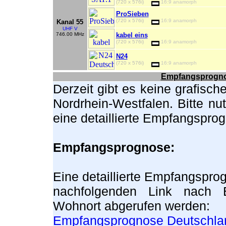
(720 x 576i)
16:9 anamorph
ProSieben
(720 x 576i)
16:9 anamorph
Kanal 55
UHF V
746.00 MHz
kabel eins
(720 x 576i)
16:9 anamorph
N24
(720 x 576i)
16:9 anamorph
Empfangsprognos
Derzeit gibt es keine grafisch
Nordrhein-Westfalen. Bitte nu
eine detaillierte Empfangspro
Empfangsprognose:
Eine detaillierte Empfangspro
nachfolgenden Link nach E
Wohnort abgerufen werden:
Empfangsprognose Deutschla