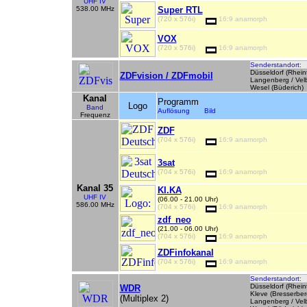
UHF IV
538.00 MHz
Super RTL
(720 x 576i)
16:9 anamorph
VOX
(720 x 576i)
16:9 anamorph
Senderstandort:
Düsseldorf (Rhein
ZDFvision / ZDFmobil
Langenberg / Velb
Wesel (Büderich)
Kanal
Programm
Logo
Band
Auflösung Bild
Frequenz
ZDF
(704 x 576i)
16:9 anamorph
3sat
(704 x 576i)
16:9 anamorph
Kanal 35
KI.KA
UHF IV
(06.00 - 21.00 Uhr)
586.00 MHz
(704 x 576i)
16:9 anamorph
zdf_neo
(21.00 - 06.00 Uhr)
(704 x 576i)
16:9 anamorph
ZDFinfokanal
(704 x 576i)
16:9 anamorph
Senderstandort:
Düsseldorf (Rhein
WDR
Kleve (Bresserber
(Multiplex 2)
Langenberg / Velb