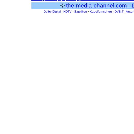
©
the-media-channel.com - 
Dolby Digital
·
HDTV
·
Satelliten
·
Kabelfernsehen
·
DVB-T
·
Ante