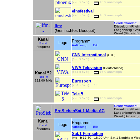
(720 x 576i)
16:9 anamorph
einsfestival
(720 x 576i)
16:9 anamorph
Senderstandort:
lfm:
Düsseldorf (Rhein
(Gemischtes Bouquet)
Langenberg / Velb
Wesel (Büderich)
Kanal
Programm
Logo
Band
Auflösung Bild
Frequenz
CNN International
(U.K.)
(528 x 576i)
4:3
VIVA Television
(Deutschland)
(544 x 576i)
16:9 anamorph
Kanal 52
UHF V
722.00 MHz
Eurosport
(704 x 576i)
4:3
Tele 5
(720 x 576i)
16:9 anamorph
Senderstandort:
Düsseldorf (Rhein
ProSiebenSat.1 Media AG
Langenberg/Velber
Wesel (Büderich)
Kanal
Programm
Logo
Band
Auflösung Bild
Frequenz
Sat.1 Fernsehen
(mo - fr 17.30 - 18.00 Uhr: Sat.1 Nordrhein-Wes