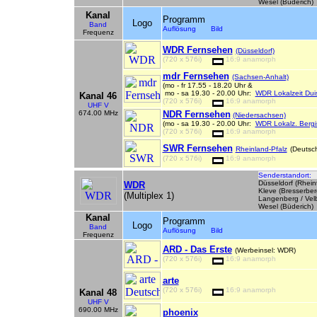
Wesel (Büderich)
Kanal
Programm
Logo
Band
Auflösung Bild
Frequenz
WDR Fernsehen
(Düsseldorf)
(720 x 576i)
16:9 anamorph
mdr Fernsehen
(Sachsen-Anhalt)
(mo - fr 17.55 - 18.20 Uhr &
mo - sa 19.30 - 20.00 Uhr:
WDR Lokalzeit Dui
Kanal 46
(720 x 576i)
16:9 anamorph
UHF V
674.00 MHz
NDR Fernsehen
(Niedersachsen)
(mo - sa 19.30 - 20.00 Uhr:
WDR Lokalz. Berg
(720 x 576i)
16:9 anamorph
SWR Fernsehen
Rheinland-Pfalz
(Deutsc
(720 x 576i)
16:9 anamorph
Senderstandort:
Düsseldorf (Rhein
WDR
Kleve (Bresserber
(Multiplex 1)
Langenberg / Velb
Wesel (Büderich)
Kanal
Programm
Logo
Band
Auflösung Bild
Frequenz
ARD - Das Erste
(Werbeinsel: WDR)
(720 x 576i)
16:9 anamorph
arte
(720 x 576i)
16:9 anamorph
Kanal 48
UHF V
690.00 MHz
phoenix