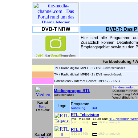
DVB-T NRW
DVB-T: Das P
Hier sind alle Programme au
Zusätzlich können Detailinfor
Empfangsgebiet sowie zu den P
Farbbedeutung / A
TV / Radio digital, MPEG- 2 / DVB unverschlüsselt
TV / Radio digital, MPEG- 2 / DVB verschlüsselt
Datendienst / Internet-Service, MPEG-2 / DVB
Senderstandort:
Mediengruppe RTL
Düsseldorf (Rhein
Langenberg / Velb
(Deutschland)
Wesel (Büderich)
Kanal
Programm
Logo
Band
Auflösung Bild
Frequenz
RTL Television
(mo - fr 18.00 - 18.30 Uhr:
RTL
N
ordrhein-West
(720 x 576i)
16:9 anamorph
RTL II
(720 x 576i)
16:9 anamorph
Kanal 29