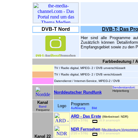
DVB-T Nord
DVB-T: Das Pr
Hier sind alle Programme au
Zusätzlich können Detailinfor
Empfangsgebiet sowie zu den P
Farbbedeutung / A
TV / Radio digital, MPEG- 2 / DVB unverschlüsselt
TV / Radio digital, MPEG- 2 / DVB verschlüsselt
Datendienst / Internet-Service, MPEG-2 / DVB
Senderstandort:
Helpterberg
Norddeutscher Rundfunk
Kanal
Programm
Logo
Band
Auflösung Bild
Frequenz
ARD - Das Erste
(Werbeinsel: NDR)
(720 x 576i)
16:9 anamorph
NDR Fernsehen
(Mecklenburg-Vorpommer
(720 x 576i)
16:9 anamorph
Kanal 22