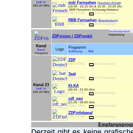
mdr Fernsehen
UHF IV
(Sachsen-Anhalt)
482.00 MHz
(18.00 - 18.15 Uhr & 19.30 - 20.00 Uhr:
NDR Fernsehen Schleswig-Holstein)
(720 x 576i)
16:9 anamorph
RBB Fernsehen
(Brandenburg)
(720 x 576i)
16:9 anamorph
Senderstandort:
Helpterberg
ZDFvision / ZDFmobil
Kanal
Programm
Logo
Band
Auflösung Bild
Frequenz
ZDF
(704 x 576i)
16:9 anamorph
3sat
(704 x 576i)
16:9 anamorph
Kanal 23
KI.KA
UHF IV
(06.00 - 21.00 Uhr)
490.00 MHz
(704 x 576i)
16:9 anamorph
zdf_neo
(21.00 - 06.00 Uhr)
(704 x 576i)
16:9 anamorph
ZDFinfokanal
(704 x 576i)
16:9 anamorph
Empfangsprogn
Derzeit gibt es keine grafisc