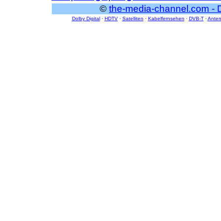
©
the-media-channel.com - 
Dolby Digital
·
HDTV
·
Satelliten
·
Kabelfernsehen
·
DVB-T
·
Ante