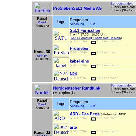
Senderstandort:
Lübeck (Berkenthi
ProSiebenSat.1 Media AG
Lübeck (Stockelsd
Kanal
Programm
Logo
Band
Auflösung Bild
Frequenz
Sat.1 Fernsehen
(mo - fr 17.30 - 18.00 Uhr:
Sat.1 Hamburg / Schleswig-Holstein
)
(720 x 576i)
16:9 anamorph
ProSieben
Kanal 30
(720 x 576i)
16:9 anamorph
UHF IV
546.00 MHz
kabel eins
(720 x 576i)
16:9 anamorph
N24
(720 x 576i)
16:9 anamorph
Senderstandort:
Norddeutscher Rundfunk
Lübeck (Berkenthi
(Multiplex 1)
Lübeck (Stockelsd
Kanal
Programm
Logo
Band
Auflösung Bild
Frequenz
ARD - Das Erste
(Werbeinsel: NDR)
(720 x 576i)
16:9 anamorph
arte
(720 x 576i)
16:9 anamorph
Kanal 33