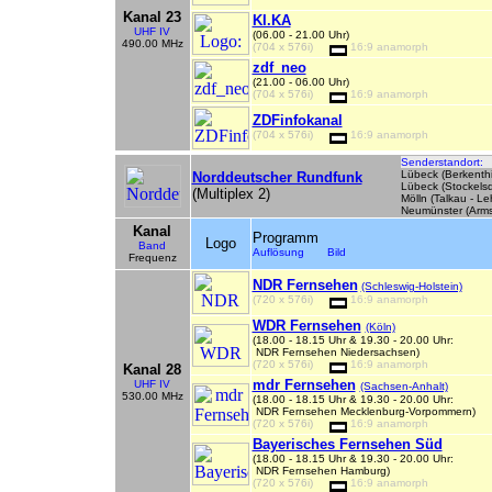
Kanal 23
KI.KA
UHF IV
(06.00 - 21.00 Uhr)
490.00 MHz
(704 x 576i)
16:9 anamorph
zdf_neo
(21.00 - 06.00 Uhr)
(704 x 576i)
16:9 anamorph
ZDFinfokanal
(704 x 576i)
16:9 anamorph
Senderstandort:
Lübeck (Berkenthi
Norddeutscher Rundfunk
Lübeck (Stockelsd
(Multiplex 2)
Mölln (Talkau - L
Neumünster (Arms
Kanal
Programm
Logo
Band
Auflösung Bild
Frequenz
NDR Fernsehen
(Schleswig-Holstein)
(720 x 576i)
16:9 anamorph
WDR Fernsehen
(Köln)
(18.00 - 18.15 Uhr & 19.30 - 20.00 Uhr:
NDR Fernsehen Niedersachsen)
(720 x 576i)
16:9 anamorph
Kanal 28
mdr Fernsehen
UHF IV
(Sachsen-Anhalt)
530.00 MHz
(18.00 - 18.15 Uhr & 19.30 - 20.00 Uhr:
NDR Fernsehen Mecklenburg-Vorpommern)
(720 x 576i)
16:9 anamorph
Bayerisches Fernsehen Süd
(18.00 - 18.15 Uhr & 19.30 - 20.00 Uhr:
NDR Fernsehen Hamburg)
(720 x 576i)
16:9 anamorph