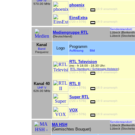
UHF IV
570.00 MHz
phoenix
(720 x 576i)
16:9 anamorph
EinsExtra
(720 x 576i)
16:9 anamorph
Senderstandort:
Mediengruppe RTL
Lübeck (Berkenthi
Lübeck (Stockelsd
(Deutschland)
Kanal
Programm
Logo
Band
Auflösung Bild
Frequenz
RTL Television
(mo - fr 18.00 - 18.30 Uhr:
RTL Hamburg / Schleswig-Holstein
)
(720 x
576i)
16:9 anamorph
Kanal 40
RTL II
UHF V
(720 x
576i)
16:9 anamorph
626.00 MHz
Super RTL
(720 x
576i)
16:9 anamorph
VOX
(720 x
576i)
16:9 anamorph
Senderstandort:
MA HSH
Lübeck (Berkenthi
(Gemischtes Bouquet)
Lübeck (Stockelsd