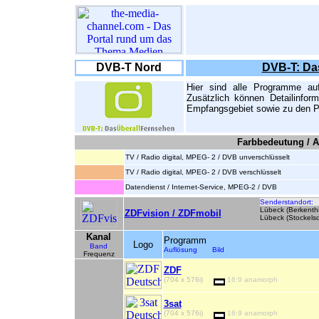
DVB-T Nord
DVB-T: Da
Hier sind alle Programme au
Zusätzlich können Detailinfor
Empfangsgebiet sowie zu den P
Farbbedeutung / A
TV / Radio digital, MPEG- 2 / DVB unverschlüsselt
TV / Radio digital, MPEG- 2 / DVB verschlüsselt
Datendienst / Internet-Service, MPEG-2 / DVB
Senderstandort:
Lübeck (Berkenthi
ZDFvision / ZDFmobil
Lübeck (Stockelsd
Kanal
Programm
Logo
Band
Auflösung Bild
Frequenz
ZDF
(704 x 576i)
16:9 anamorph
3sat
(704 x 576i)
16:9 anamorph