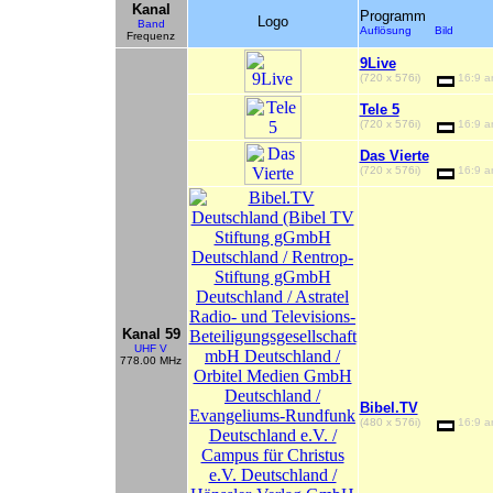
Kanal
Programm
Logo
Band
Auflösung Bild
Frequenz
9Live
(720 x 576i)
16:9 
Tele 5
(720 x 576i)
16:9 
Das Vierte
(720 x 576i)
16:9 
Kanal 59
UHF V
778.00 MHz
Bibel.TV
(480 x 576i)
16:9 