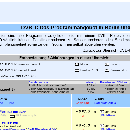
DVB-T: Das Programmangebot in
Berlin un
Hier sind alle Programme aufgelistet, die mit einem DVB-T-Receiver 
Zusätzlich können Detailinformationen zu Senderstandorten, den Sendepar
Empfangsgebiet sowie zu den Programmen selbst abgerufen werden.
Zurück zur Übersicht DVB-
Farbbedeutung / Abkürzungen in dieser Übersicht:
 MPEG-2 / DVB unverschlüsselt
Mono
Stereo
 MPEG-2 / DVB verschlüsselt
Breitbild 16:9
Zweikanalton
rnet-Service, MPEG-2 / DVB
Senderstandort:
Leistung:
Polarisation / Richtung
Berlin Mitte (Alexanderplatz)
10 kW
horizontal / rund
uquet 1)
Berlin Charlottenburg (Scholzplatz)
10 kW
horizontal / rund
Berlin Wannsee (Schäferberg)
5 kW
vertikal / rund
ramm
Video
Audio
ung Bild
Codierung
Datenrate Audio
Fernsehen
MPEG-2
(Köln)
01:
deutsch
(192 kBit/s)
576i)
16:9 anamorph
nein
Fernsehen
MPEG-2
01:
deutsch
tlicher Wechsel:
(192 kBit/s)
aden-Württemberg
/
SWR Rheinland-Pfalz
)
nein