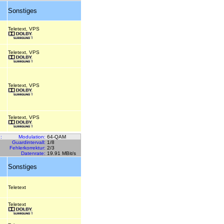
Sonstiges
Teletext, VPS
Teletext, VPS
Teletext, VPS
Teletext, VPS
:
Modulation:
64-QAM
Guardintervall:
1/8
Fehlerkorrektur:
2/3
Datenrate:
19.91 MBit/s
Sonstiges
Teletext
Teletext