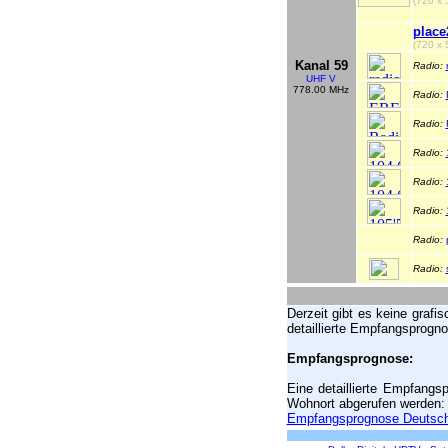
(720 x 
place
(720 x 
Kanal 59
Radio:
UHF V
778.00 MHz
Radio:
Radio:
Radio:
Radio:
Radio:
Radio:
Radio:
Derzeit gibt es keine grafi
detaillierte Empfangsprogn
Empfangsprognose:
Eine detaillierte Empfang
Wohnort abgerufen werden:
Empfangsprognose Deutsch