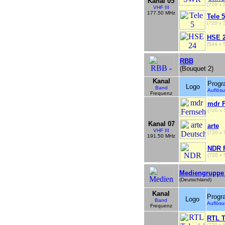
Kanal 05
(720 x
VHF III
177.50 MHz
Tele 5
(720 x 
HSE 
(544 x
RBB
(Bouquet 2)
Kanal
Prog
Logo
Band
Auflö
Frequenz
mdr 
(720 x
Kanal 07
arte
VHF III
(720 x
191.50 MHz
NDR 
(720 x
Mediengruppe
(Deutschland)
Kanal
Prog
Logo
Band
Auflös
Frequenz
RTL T
(720 x