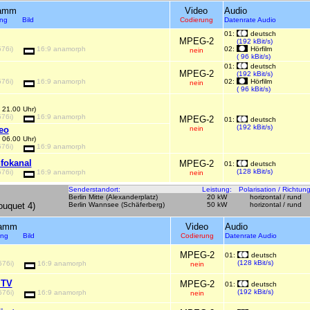
ramm
Video
Audio
ung Bild
Codierung
Datenrate Audio
01:
deutsch
MPEG-2
(192 kBit/s)
576i)
16:9 anamorph
02:
Hörfilm
nein
( 96 kBit/s)
01:
deutsch
MPEG-2
(192 kBit/s)
576i)
16:9 anamorph
02:
Hörfilm
nein
( 96 kBit/s)
- 21.00 Uhr)
576i)
16:9 anamorph
MPEG-2
01:
deutsch
(192 kBit/s)
eo
nein
- 06.00 Uhr)
576i)
16:9 anamorph
fokanal
MPEG-2
01:
deutsch
(128 kBit/s)
576i)
16:9 anamorph
nein
Senderstandort:
Leistung:
Polarisation / Richtung
Berlin Mitte (Alexanderplatz)
20 kW
horizontal / rund
uquet 4)
Berlin Wannsee (Schäferberg)
50 kW
horizontal / rund
ramm
Video
Audio
sung Bild
Codierung
Datenrate Audio
MPEG-2
01:
deutsch
(128 kBit/s)
576i)
16:9 anamorph
nein
.TV
MPEG-2
01:
deutsch
(192 kBit/s)
576i)
16:9 anamorph
nein