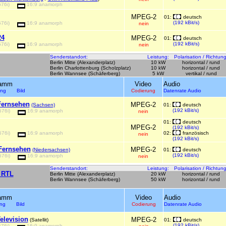
576i)
16:9 anamorph
MPEG-2
01:
deutsch
(192 kBit/s)
576i)
16:9 anamorph
nein
24
MPEG-2
01:
deutsch
(192 kBit/s)
576i)
16:9 anamorph
nein
Senderstandort:
Leistung:
Polarisation / Richtung
Berlin Mitte (Alexanderplatz)
10 kW
horizontal / rund
Berlin Charlottenburg (Scholzplatz)
10 kW
horizontal / rund
Berlin Wannsee (Schäferberg)
5 kW
vertikal / rund
ramm
Video
Audio
sung Bild
Codierung
Datenrate Audio
Fernsehen
MPEG-2
(Sachsen)
01:
deutsch
(192 kBit/s)
576i)
16:9 anamorph
nein
01:
deutsch
MPEG-2
(192 kBit/s)
576i)
16:9 anamorph
02:
französisch
nein
(192 kBit/s)
Fernsehen
MPEG-2
(Niedersachsen)
01:
deutsch
(192 kBit/s)
576i)
16:9 anamorph
nein
Senderstandort:
Leistung:
Polarisation / Richtung
 RTL
Berlin Mitte (Alexanderplatz)
20 kW
horizontal / rund
Berlin Wannsee (Schäferberg)
50 kW
horizontal / rund
ramm
Video
Audio
ung Bild
Codierung
Datenrate Audio
elevision
MPEG-2
(Satellit)
01:
deutsch
(192 kBit/s)
576i)
16:9 anamorph