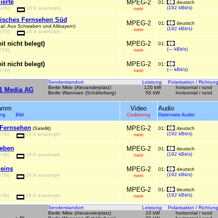
ierte
MPEG-2
01:
deutsch
(192 kBit/s)
576i)
16:9 anamorph
nein
isches Fernsehen Süd
MPEG-2
01:
deutsch
al: Aus Schwaben und Altbayern)
(192 kBit/s)
nein
576i)
16:9 anamorph
it nicht belegt)
MPEG-2
01:
(--- kBit/s)
576i)
nein
it nicht belegt)
MPEG-2
01:
(--- kBit/s)
576i)
nein
Senderstandort:
Leistung:
Polarisation / Richtung
Berlin Mitte (Alexanderplatz)
120 kW
horizontal / rund
1 Media AG
Berlin Wannsee (Schäferberg)
50 kW
horizontal / rund
ramm
Video
Audio
ung Bild
Codierung
Datenrate Audio
 Fernsehen
MPEG-2
(Satellit)
01:
deutsch
(192 kBit/s)
576i)
16:9 anamorph
nein
eben
MPEG-2
01:
deutsch
(192 kBit/s)
576i)
16:9 anamorph
nein
 eins
MPEG-2
01:
deutsch
(192 kBit/s)
576i)
16:9 anamorph
nein
MPEG-2
01:
deutsch
(192 kBit/s)
576i)
16:9 anamorph
nein
Senderstandort:
Leistung:
Polarisation / Richtung
Berlin Mitte (Alexanderplatz)
10 kW
horizontal / rund