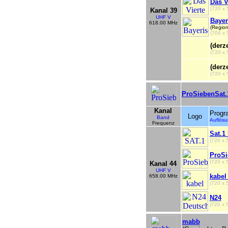
Das V
(720 x 
Kanal 39
UHF V
Bayer
618.00 MHz
(Region
(704 x 
(derze
(720 x 
(derze
(720 x 
ProSiebenSat.
Kanal
Prog
Logo
Band
Auflös
Frequenz
Sat.1
(720 x
ProSi
(720 x
Kanal 44
UHF V
kabel
658.00 MHz
(720 x
N24
(720 x
mabb