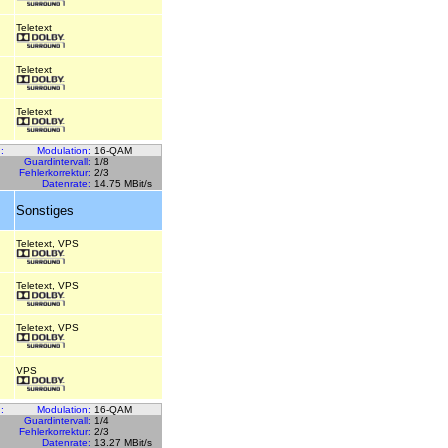
Teletext
Teletext
Teletext
:
Modulation:
16-QAM
Guardintervall:
1/8
Fehlerkorrektur:
2/3
Datenrate:
14.75 MBit/s
Sonstiges
Teletext, VPS
Teletext, VPS
Teletext, VPS
VPS
:
Modulation:
16-QAM
Guardintervall:
1/4
Fehlerkorrektur:
2/3
Datenrate:
13.27 MBit/s