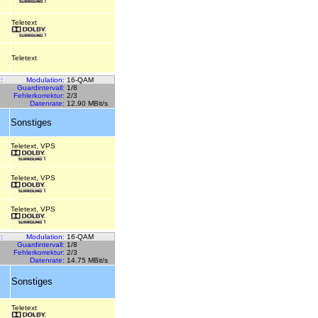
Teletext
Teletext
:
Modulation:
16-QAM
Guardintervall:
1/8
Fehlerkorrektur:
2/3
Datenrate:
12.90 MBit/s
Sonstiges
Teletext, VPS
Teletext, VPS
Teletext, VPS
:
Modulation:
16-QAM
Guardintervall:
1/8
Fehlerkorrektur:
2/3
Datenrate:
14.75 MBit/s
Sonstiges
Teletext