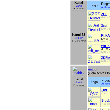
Kanal
Prog
Logo
Band
Auflös
Frequenz
ZDF
(704 x
3sat
(704 x
Kanal 33
KI.KA
UHF IV
(06.00 
570.00 MHz
(704 x
zdf_n
(21.00 
(704 x
ZDFin
(704 x
mabb
(Gemischtes Bo
Kanal
Prog
Logo
Band
Auflö
Frequenz
QVC
(720 x 
Bibel
(480 x 