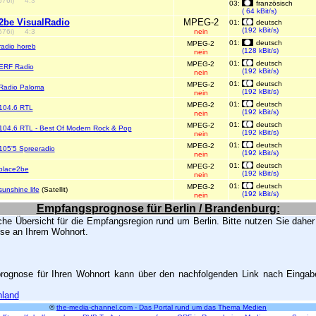
576i)
4:3
03:
französisch
( 64 kBit/s)
2be VisualRadio
MPEG-2
01:
deutsch
(192 kBit/s)
576i)
4:3
nein
01:
deutsch
MPEG-2
radio horeb
(128 kBit/s)
nein
01:
deutsch
MPEG-2
ERF Radio
(192 kBit/s)
nein
01:
deutsch
MPEG-2
Radio Paloma
(192 kBit/s)
nein
01:
deutsch
MPEG-2
104.6 RTL
(192 kBit/s)
nein
01:
deutsch
MPEG-2
104.6 RTL - Best Of Modern Rock & Pop
(192 kBit/s)
nein
01:
deutsch
MPEG-2
105'5 Spreeradio
(192 kBit/s)
nein
01:
deutsch
MPEG-2
place2be
(192 kBit/s)
nein
01:
deutsch
MPEG-2
sunshine life
(Satellit)
(192 kBit/s)
nein
Empfangsprognose für Berlin / Brandenburg:
sche Übersicht für die Empfangsregion rund um Berlin. Bitte nutzen Sie daher
ose an Ihrem Wohnort.
sprognose für Ihren Wohnort kann über den nachfolgenden Link nach Eingabe
land
©
the-media-channel.com - Das Portal rund um das Thema Medien