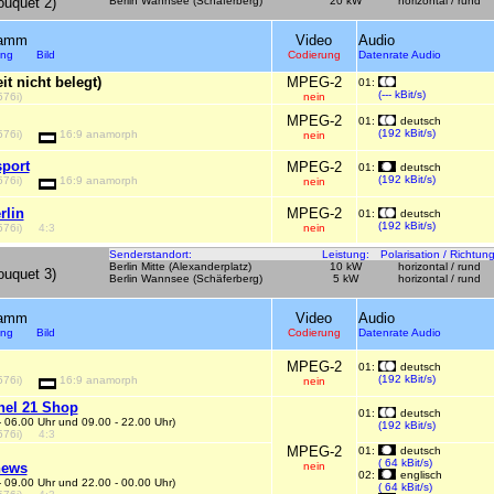
uquet 2)
Berlin Wannsee (Schäferberg)
20 kW
horizontal / rund
ramm
Video
Audio
sung Bild
Codierung
Datenrate Audio
it nicht belegt)
MPEG-2
01:
(--- kBit/s)
576i)
nein
MPEG-2
01:
deutsch
(192 kBit/s)
576i)
16:9 anamorph
nein
port
MPEG-2
01:
deutsch
(192 kBit/s)
576i)
16:9 anamorph
nein
rlin
MPEG-2
01:
deutsch
(192 kBit/s)
576i)
4:3
nein
Senderstandort:
Leistung:
Polarisation / Richtung
Berlin Mitte (Alexanderplatz)
10 kW
horizontal / rund
uquet 3)
Berlin Wannsee (Schäferberg)
5 kW
horizontal / rund
ramm
Video
Audio
sung Bild
Codierung
Datenrate Audio
MPEG-2
01:
deutsch
(192 kBit/s)
576i)
16:9 anamorph
nein
el 21 Shop
01:
deutsch
- 06.00 Uhr und 09.00 - 22.00 Uhr)
(192 kBit/s)
576i)
4:3
MPEG-2
01:
deutsch
( 64 kBit/s)
news
nein
02:
englisch
- 09.00 Uhr und 22.00 - 00.00 Uhr)
( 64 kBit/s)