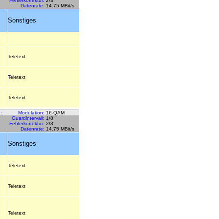
Fehlerkorrektur:
2/3
Datenrate:
14.75 MBit/s
Sonstiges
Teletext
Teletext
Teletext
:
Modulation:
16-QAM
Guardintervall:
1/8
Fehlerkorrektur:
2/3
Datenrate:
14.75 MBit/s
Sonstiges
Teletext
Teletext
Teletext