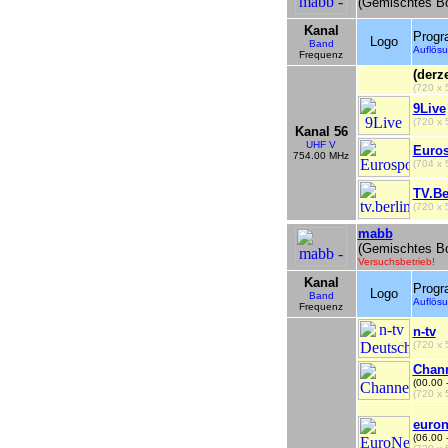
(Gemischtes Bo
Kanal
Prog
Logo
Band
Auflö
Frequenz
(derze
(720 x
9Live
(720 x
Kanal 56
UHF V
Euros
754.00 MHz
(704 x
TV.Be
(720 x
mabb
(Gemischtes Bo
Versuchsbetrieb!
Kanal
Prog
Logo
Band
Auflö
Frequenz
n-tv
(720 x 
Chann
(00.00 
(720 x 
euro
(06.00 