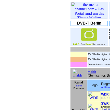
DVB-T Berlin
TV / Radio digital,
TV / Radio digital,
Datendienst / Inte
mabb
(Gemischtes Bo
Kanal
Prog
Logo
Band
Auflös
Frequenz
WDR 
(720 x
SWR 
(wöchen
SWR B