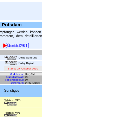
d Potsdam
empfangen werden können.
ametern, dem detaillierten
T:
Dolby Surround
Dolby Digital
Stand: 05. Oktober 2010
:
Modulation:
16-QAM
Guardintervall:
1/8
Fehlerkorrektur:
3/4
Datenrate:
14.51 MBit/s
Sonstiges
Teletext, VPS
Teletext, VPS