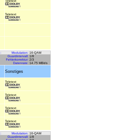
Teletext
Teletext
:
Modulation:
16-QAM
Guardintervall:
1/8
Fehlerkorrektur:
2/3
Datenrate:
14.75 MBit/s
Sonstiges
Teletext
Teletext
Teletext
Teletext
:
Modulation:
16-QAM
Guardintervall:
1/8