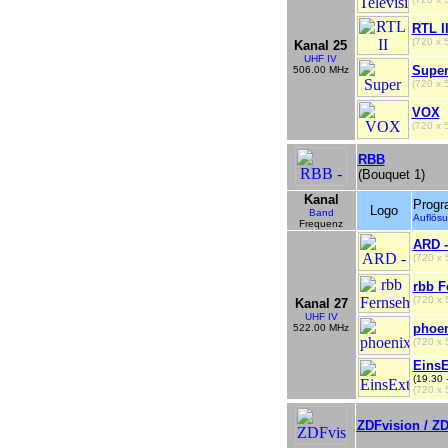
RTL I
(720 x
Kanal 25
UHF IV
Supe
506.00 MHz
(720 x
VOX
(720 x
RBB
(Bouquet 1)
Kanal
Prog
Logo
Band
Auflö
Frequenz
ARD -
(720 x
rbb F
(720 x
Kanal 27
UHF IV
phoe
522.00 MHz
(720 x
EinsE
(19.30 
(720 x
ZDFvision / Z