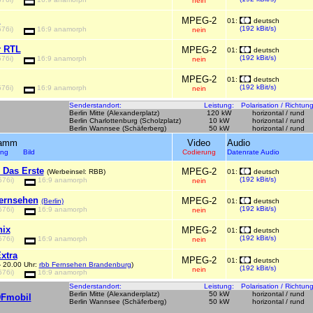
nein
I
MPEG-2
01:
deutsch
(192 kBit/s)
576i)
16:9 anamorph
nein
r RTL
MPEG-2
01:
deutsch
(192 kBit/s)
576i)
16:9 anamorph
nein
MPEG-2
01:
deutsch
(192 kBit/s)
576i)
16:9 anamorph
nein
Senderstandort:
Leistung:
Polarisation / Richtung
Berlin Mitte (Alexanderplatz)
120 kW
horizontal / rund
Berlin Charlottenburg (Scholzplatz)
10 kW
horizontal / rund
Berlin Wannsee (Schäferberg)
50 kW
horizontal / rund
ramm
Video
Audio
sung Bild
Codierung
Datenrate Audio
 Das Erste
MPEG-2
(Werbeinsel: RBB)
01:
deutsch
(192 kBit/s)
576i)
16:9 anamorph
nein
ernsehen
MPEG-2
(Berlin)
01:
deutsch
(192 kBit/s)
576i)
16:9 anamorph
nein
nix
MPEG-2
01:
deutsch
(192 kBit/s)
576i)
16:9 anamorph
nein
xtra
MPEG-2
01:
deutsch
- 20.00 Uhr:
rbb Fernsehen Brandenburg
)
(192 kBit/s)
nein
576i)
16:9 anamorph
Senderstandort:
Leistung:
Polarisation / Richtung
Berlin Mitte (Alexanderplatz)
50 kW
horizontal / rund
DFmobil
Berlin Wannsee (Schäferberg)
50 kW
horizontal / rund