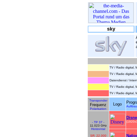
sky
TV / Radio digital,
TV / Radio digital,
Datendienst / Inte
TV / Radio digital
TV / Radio digital
Transponder
Prog
Logo
Frequenz
Auflö
Polarisation
Disne
(1920x
- TP 37 -
11.023 GHz
Horizontal
Natio
SR: 22.000