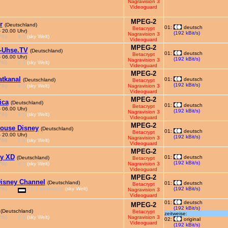
Nagravision 3
Videoguard
MPEG-2
r
(Deutschland)
01:
deutsch
Betacrypt
- 20.00 Uhr)
(192 kBit/s)
Nagravision 3
6i)
4:3
(sky Welt)
Videoguard
MPEG-2
-Uhse.TV
(Deutschland)
01:
deutsch
Betacrypt
- 06.00 Uhr)
(192 kBit/s)
Nagravision 3
6i)
4:3
(sky Welt)
Videoguard
MPEG-2
tkanal
01:
deutsch
(Deutschland)
Betacrypt
(192 kBit/s)
6i)
4:3
(sky Welt)
Nagravision 3
Videoguard
MPEG-2
ica
(Deutschland)
01:
deutsch
Betacrypt
- 06.00 Uhr)
(192 kBit/s)
Nagravision 3
6i)
4:3
(sky Welt)
Videoguard
MPEG-2
ouse Disney
(Deutschland)
01:
deutsch
Betacrypt
- 20.00 Uhr)
(192 kBit/s)
Nagravision 3
6i)
4:3
(sky Welt)
Videoguard
MPEG-2
ey XD
01:
deutsch
(Deutschland)
Betacrypt
(192 kBit/s)
6i)
4:3
(sky Welt)
Nagravision 3
Videoguard
MPEG-2
isney Channel
(Deutschland)
01:
deutsch
Betacrypt
6i)
16:9 anamorph
(sky Welt)
(192 kBit/s)
Nagravision 3
Videoguard
01:
deutsch
MPEG-2
(192 kBit/s)
(Deutschland)
Betacrypt
zeitweise:
6i)
4:3
(sky Welt)
Nagravision 3
02:
original
Videoguard
(192 kBit/s)