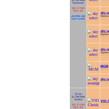
11.720 GHz
(720x57
Horizontal
SR: 27.500
FEC: 3/4
sky s
(Option
(ASTRA 1M)
(720x57
04/07/2009
sky s
(Option
(720x57
sky s
(Option
(720x57
MGM
(480x57
sky n
(720x57
- TP 66 -
11.739 GHz
Vertikal
VH1 C
(528x57
SR: 27.500
FEC: 3/4