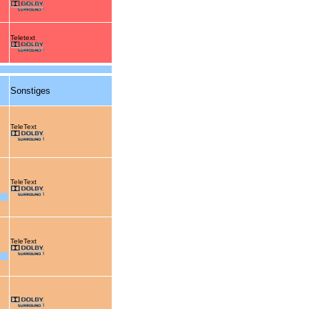
Teletext
Sonstiges
TeleText
TeleText
TeleText