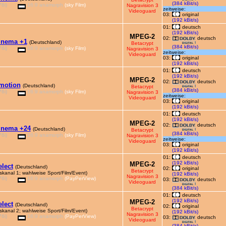
(384 kBit/s)
6i)
16:9 anamorph
(sky Film)
Nagravision 3
zeitweise:
Videoguard
03:
original
(192 kBit/s)
01:
deutsch
(192 kBit/s)
MPEG-2
02:
deutsch
inema +1
(Deutschland)
Betacrypt
(384 kBit/s)
6i)
16:9 anamorph
(sky Film)
Nagravision 3
zeitweise:
Videoguard
03:
original
(192 kBit/s)
01:
deutsch
(192 kBit/s)
MPEG-2
02:
deutsch
motion
(Deutschland)
Betacrypt
(384 kBit/s)
6i)
16:9 anamorph
(sky Film)
Nagravision 3
zeitweise:
Videoguard
03:
original
(192 kBit/s)
01:
deutsch
(192 kBit/s)
MPEG-2
02:
deutsch
inema +24
(Deutschland)
Betacrypt
(384 kBit/s)
6i)
16:9 anamorph
(sky Film)
Nagravision 3
zeitweise:
Videoguard
03:
original
(192 kBit/s)
01:
deutsch
(192 kBit/s)
MPEG-2
elect
(Deutschland)
02:
original
Betacrypt
skanal 1; wahlweise Sport/Film/Event)
(192 kBit/s)
Nagravision 3
6i)
16:9 anamorph
(PayPerView)
03:
deutsch
Videoguard
(384 kBit/s)
01:
deutsch
(192 kBit/s)
MPEG-2
elect
(Deutschland)
02:
original
Betacrypt
skanal 2; wahlweise Sport/Film/Event)
(192 kBit/s)
Nagravision 3
6i)
16:9 anamorph
(PayPerView)
03:
deutsch
Videoguard
(384 kBit/s)