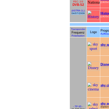
FEC: 2/3
(1920x
DVB-S2
(ASTRA 1L)
Histo
04/07/2009
(1920x
Transponder
Prog
Logo
Frequenz
Auflö
Polarisation
sky s
(720x57
Disne
(720x57
sky c
(720x57
sky s
- TP 65 -
(Option