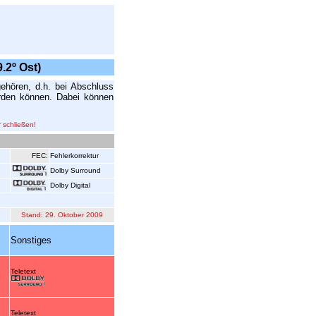
.2º Ost)
gehören, d.h. bei Abschluss
rden können. Dabei können
 schließen!
FEC:
Fehlerkorrektur
Dolby Surround
Dolby Digital
Stand: 29. Oktober 2009
Sonstiges
Teletext
Teletext