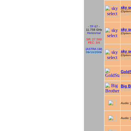
sky s
(Option
(720x57
- TP 67 -
sky s
11.758 GHz
Horizontal
(Option
(720x57
SR: 27.500
FEC: 3/4
(ASTRA 1M)
sky s
09/10/2009
(Option
(720x57
GoldS
(480x57
Big B
(720x57
Audio:
Audio: