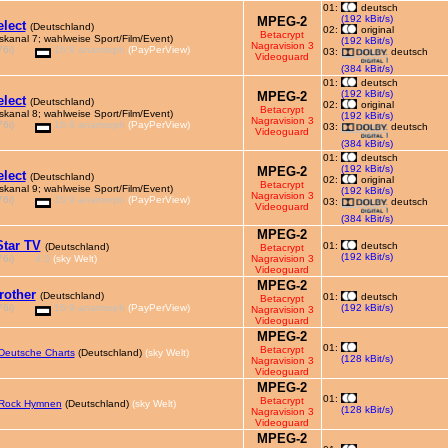
01:
deutsch
(192 kBit/s)
MPEG-2
elect
(Deutschland)
02:
original
Betacrypt
skanal 7; wahlweise Sport/Film/Event)
(192 kBit/s)
Nagravision 3
6i)
16:9 anamorph
(PayPerView)
03:
deutsch
Videoguard
(384 kBit/s)
01:
deutsch
(192 kBit/s)
MPEG-2
elect
(Deutschland)
02:
original
Betacrypt
skanal 8; wahlweise Sport/Film/Event)
(192 kBit/s)
Nagravision 3
6i)
16:9 anamorph
(PayPerView)
03:
deutsch
Videoguard
(384 kBit/s)
01:
deutsch
(192 kBit/s)
MPEG-2
elect
(Deutschland)
02:
original
Betacrypt
skanal 9; wahlweise Sport/Film/Event)
(192 kBit/s)
Nagravision 3
6i)
16:9 anamorph
(PayPerView)
03:
deutsch
Videoguard
(384 kBit/s)
MPEG-2
tar TV
01:
deutsch
(Deutschland)
Betacrypt
(192 kBit/s)
6i)
4:3
(sky Welt)
Nagravision 3
Videoguard
MPEG-2
rother
(Deutschland)
01:
deutsch
Betacrypt
6i)
16:9 anamorph
(PayPerView)
(192 kBit/s)
Nagravision 3
Videoguard
MPEG-2
01:
Betacrypt
Deutsche Charts
(Deutschland)
(sky Welt)
(128 kBit/s)
Nagravision 3
Videoguard
MPEG-2
01:
Betacrypt
Rock Hymnen
(Deutschland)
(sky Welt)
(128 kBit/s)
Nagravision 3
Videoguard
MPEG-2