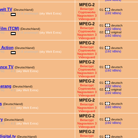
MPEG-2
elt TV
Betacrypt
(Deutschland)
01:
deutsch
Cryptoworks
(192 kBit/s)
6i)
16:9 anamorph
(sky Welt Extra)
Nagravision 3
Videoguard
MPEG-2
01:
deutsch
ilm (TCM)
Betacrypt
(Deutschland)
(192 kBit/s)
Cryptoworks
02:
original
6i)
16:9 anamorph
(sky Welt Extra)
Nagravision 3
(192 kBit/s)
Videoguard
MPEG-2
 Action
Betacrypt
(Deutschland)
01:
deutsch
Cryptoworks
(192 kBit/s)
6i)
16:9 anamorph
(sky Welt Extra)
Nagravision 3
Videoguard
MPEG-2
Betacrypt
nce TV
01:
deutsch
(Deutschland)
Cryptoworks
(192 kBit/s)
6i)
4:3
(sky Welt Extra)
Nagravision 3
Videoguard
MPEG-2
01:
deutsch
Betacrypt
erang
(192 kBit/s)
(Deutschland)
Cryptoworks
02:
original
6i)
4:3
(sky Welt Extra)
Nagravision 3
(192 kBit/s)
Videoguard
MPEG-2
s
01:
deutsch
(Deutschland)
Betacrypt
(192 kBit/s)
6i)
4:3
(sky Welt Extra)
Nagravision 3
Videoguard
MPEG-2
ry
01:
deutsch
(Deutschland)
Betacrypt
(192 kBit/s)
6i)
4:3
(sky Welt Extra)
Nagravision 3
Videoguard
MPEG-2
igital.tv
Betacrypt
(Deutschland)
01:
deutsch