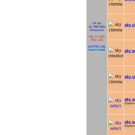
(720x57
- TP 69 -
sky c
11.798 GHz
(720x57
Horizontal
SR: 27.500
FEC: 3/4
(ASTRA 1M)
04/07/2009
sky e
(720x57
sky c
(720x57
sky s
(Option
(720x57
sky s
(Option
(720x57