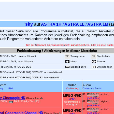
sky
auf
ASTRA 1H / ASTRA 1L / ASTRA 1M
(19
Auf dieser Seite sind alle Programme aufgelistet, die zu diesem Anbieter 
eines Abonnements im Rahmen der jeweiligen Freischaltung empfangen we
auch Programme von anderen Anbietern enthalten sein.
Um zur Standard-Transponderansicht zurückzukehren, bitte dieses Fenster
Farbbedeutung / Abkürzungen in dieser Übersicht:
 MPEG-2 / DVB, unverschlüsselt
TP:
Transponder
SR:
Symbolrate
 MPEG-2 / DVB, verschlüsselt
Mono
Stereo
rnet-Service, MPEG-2 / DVB
Breitbild 16:9
Zweikanalton
, MPEG-4 und HDTV (H.264) / DVB-S2, unverschlüsselt
, MPEG-4 und HDTV (H.264) / DVB-S2, verschlüsselt
ramm
Video
Audio
sung Bild
Codierung
Datenrate Audio
01:
deutsch
MPEG-4/HD
y Cinemagic HD
(Deutschland)
(448 kBit/s)
8PSK
1080i)
16:9 HD (sky Film HD)
02:
original
Nagravision 3
Videoguard
(448 kBit/s)
01:
deutsch
MPEG-4/HD
nal Geographic Channel HD
(Deutschland)
(448 kBit/s)
8PSK