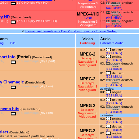
1080i)
16:9 HD
(sky Welt HD)
02:
englisch
Nagravision 3
Videoguard
(448 kBit/s)
01:
deutsch
MPEG-4/HD
ry HD
(Deutschland)
(448 kBit/s)
8PSK
1080i)
16:9 HD
(sky Welt Extra HD)
02:
englisch
Nagravision 3
Videoguard
(448 kBit/s)
©
the-media-channel.com - Das Portal rund um das Thema Medien
ramm
Video
Audio
sung Bild
Codierung
Datenrate Audio
01:
deutsch
(192 kBit/s)
MPEG-2
port info
(Portal)
02:
original
(Deutschland)
Betacrypt
(192 kBit/s)
6i)
16:9 anamorph
(sky Sport)
Nagravision 3
03:
deutsch
Videoguard
(384 kBit/s)
01:
deutsch
(192 kBit/s)
MPEG-2
02:
deutsch
y Cinemagic
(Deutschland)
Betacrypt
(384 kBit/s)
6i)
16:9 anamorph
(sky Film)
Nagravision 3
zeitweise:
Videoguard
03:
original
(192 kBit/s)
01:
deutsch
(192 kBit/s)
MPEG-2
02:
deutsch
inema hits
(Deutschland)
Betacrypt
(384 kBit/s)
6i)
16:9 anamorph
(sky Film)
Nagravision 3
zeitweise:
Videoguard
03:
original
(192 kBit/s)
01:
deutsch
(192 kBit/s)
MPEG-2
elect
(Deutschland)
02:
original
Betacrypt
skanal 3; wahlweise Sport/Film/Event)
(192 kBit/s)
Nagravision 3