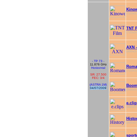
Kinow
(720x57
TNT F
(720x57
AXN -
(480x57
- TP 73 -
11.876 GHz
Roma
Horizontal
(720x57
SR: 27.500
FEC: 3/4
(ASTRA 1M)
Boom
04/07/2009
(544x57
e.clip
(480x57
Histo
(480x57
sportd