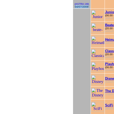
(ASTRA 1M)
04/07/2009
Junio
(06.00 
(480x57
Beate
(20.00 
(480x57
Heima
(480x57
Class
(20.00 
(480x57
Playh
(06.00 
(544x57
Disn
(544x57
The D
(720x57
SciFi
(480x57