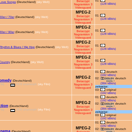
01:
Betacrypt
Love Songs
(Deutschland)
(sky Welt)
(128 kBit/s)
Nagravision 3
Videoguard
MPEG-2
01:
Betacrypt
60er / 70er
(Deutschland)
(sky Welt)
(128 kBit/s)
Nagravision 3
Videoguard
MPEG-2
01:
Betacrypt
80er / 90er
(Deutschland)
(sky Welt)
(128 kBit/s)
Nagravision 3
Videoguard
MPEG-2
01:
Betacrypt
Rhythm & Blues / Hip Hop
(Deutschland)
(sky Welt)
(128 kBit/s)
Nagravision 3
Videoguard
MPEG-2
01:
Betacrypt
Country
(Deutschland)
(sky Welt)
(128 kBit/s)
Nagravision 3
Videoguard
01:
deutsch
(192 kBit/s)
MPEG-2
02:
deutsch
comedy
(Deutschland)
Betacrypt
(384 kBit/s)
6i)
16:9 anamorph
(sky Film)
Nagravision 3
zeitweise:
Videoguard
03:
original
(192 kBit/s)
01:
deutsch
(192 kBit/s)
MPEG-2
02:
deutsch
ction
(Deutschland)
Betacrypt
(384 kBit/s)
6i)
16:9 anamorph
(sky Film)
Nagravision 3
zeitweise:
Videoguard
03:
original
(192 kBit/s)
01:
deutsch
(192 kBit/s)
MPEG-2
02:
deutsch
inema
(Deutschland)
Betacrypt