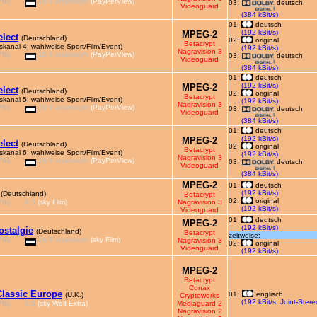
6i)
16:9 anamorph
(PayPerView)
03:
deutsch
Videoguard
(384 kBit/s)
01:
deutsch
(192 kBit/s)
MPEG-2
elect
(Deutschland)
02:
original
Betacrypt
skanal 4; wahlweise Sport/Film/Event)
(192 kBit/s)
Nagravision 3
6i)
16:9 anamorph
(PayPerView)
03:
deutsch
Videoguard
(384 kBit/s)
01:
deutsch
(192 kBit/s)
MPEG-2
elect
(Deutschland)
02:
original
Betacrypt
skanal 5; wahlweise Sport/Film/Event)
(192 kBit/s)
Nagravision 3
6i)
16:9 anamorph
(PayPerView)
03:
deutsch
Videoguard
(384 kBit/s)
01:
deutsch
(192 kBit/s)
MPEG-2
elect
(Deutschland)
02:
original
Betacrypt
skanal 6; wahlweise Sport/Film/Event)
(192 kBit/s)
Nagravision 3
6i)
16:9 anamorph
(PayPerView)
03:
deutsch
Videoguard
(384 kBit/s)
MPEG-2
01:
deutsch
(192 kBit/s)
(Deutschland)
Betacrypt
02:
original
6i)
4:3
(sky Film)
Nagravision 3
(192 kBit/s)
Videoguard
01:
deutsch
MPEG-2
(192 kBit/s)
ostalgie
(Deutschland)
Betacrypt
zeitweise:
6i)
16:9 anamorph
(sky Film)
Nagravision 3
02:
original
Videoguard
(192 kBit/s)
MPEG-2
Betacrypt
Conax
lassic Europe
01:
englisch
(U.K.)
Cryptoworks
(192 kBit/s, Joint-Stere
6i)
4:3
(sky Welt Extra)
Mediaguard 2
Nagravision 2